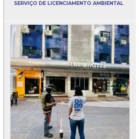
SERVIÇO DE LICENCIAMENTO AMBIENTAL
Empresa de licenciamento ambiental
Empresa de topografia
Empresa de topografia e agrimensura
Empresa de topografia e georreferenciamento
Empresa especializada em licenciamento ambiental
Empresas de batimetria
Empresas que faz licenciamento ambiental
Empresas que fazem licenciamento ambiental
Estudo ambiental simplificado
Estudo ambiental simplificado eas