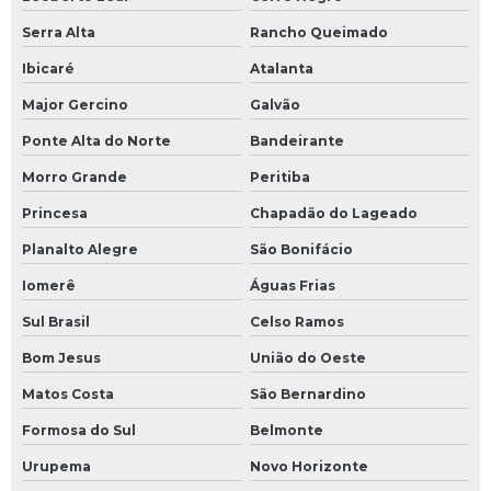
Serra Alta
Rancho Queimado
Ibicaré
Atalanta
Major Gercino
Galvão
Ponte Alta do Norte
Bandeirante
Morro Grande
Peritiba
Princesa
Chapadão do Lageado
Planalto Alegre
São Bonifácio
Iomerê
Águas Frias
Sul Brasil
Celso Ramos
Bom Jesus
União do Oeste
Matos Costa
São Bernardino
Formosa do Sul
Belmonte
Urupema
Novo Horizonte