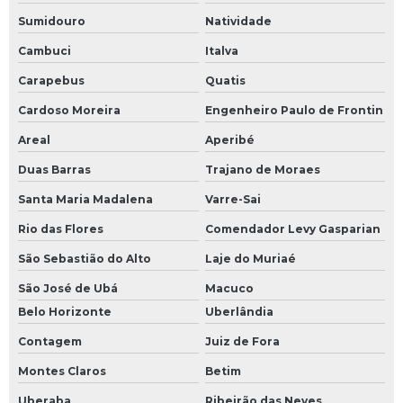
Sumidouro
Natividade
Cambuci
Italva
Carapebus
Quatis
Cardoso Moreira
Engenheiro Paulo de Frontin
Areal
Aperibé
Duas Barras
Trajano de Moraes
Santa Maria Madalena
Varre-Sai
Rio das Flores
Comendador Levy Gasparian
São Sebastião do Alto
Laje do Muriaé
São José de Ubá
Macuco
Belo Horizonte
Uberlândia
Contagem
Juiz de Fora
Montes Claros
Betim
Uberaba
Ribeirão das Neves