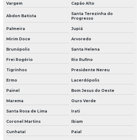
Vargem
Capão Alto
Santa Terezinha do
Abdon Batista
Progresso
Palmeira
Jupiá
Mirim Doce
Arvoredo
Brunópolis
Santa Helena
Frei Rogério
Rio Rufino
Tigrinhos
Presidente Nereu
Ermo
Lacerdópolis
Painel
Bom Jesus do Oeste
Marema
Ouro Verde
Santa Rosa de Lima
Irati
Coronel Martins
Ibiam
Cunhataí
Paial