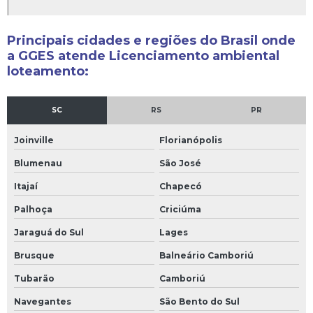
Laudo geológico geotécnico
Principais cidades e regiões do Brasil onde
Laudo geológico para loteamento
a GGES atende Licenciamento ambiental
loteamento:
Laudo geotécnico
Laudo hidrogeológico
SC
RS
PR
Laudo hidrogeológico nascente
Joinville
Florianópolis
Blumenau
São José
Laudo hidrológico
Itajaí
Chapecó
Levantamento batimétrico
Palhoça
Criciúma
Levantamento de fauna e flora
Jaraguá do Sul
Lages
Brusque
Balneário Camboriú
Levantamento para usucapião
Tubarão
Camboriú
Levantamentos topográficos planialtimétricos
Navegantes
São Bento do Sul