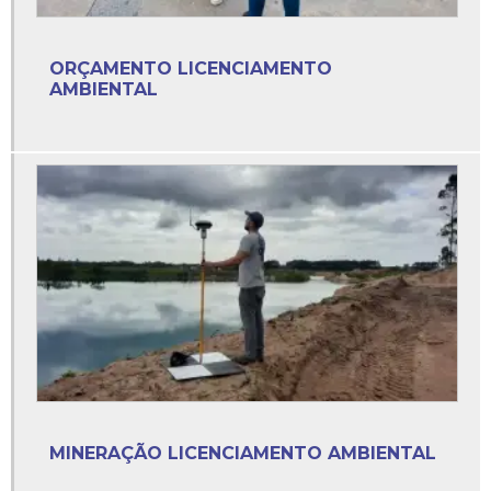
Estudo ambiental simplificado loteamento
Estudo de conformidade ambiental
ORÇAMENTO LICENCIAMENTO
AMBIENTAL
Estudo de estabilidade de taludes
Estudo de impacto ambiental eia
Estudo de impacto ambiental mineração
Estudo de viabilidade ambiental
Estudo de viabilidade ambiental loteamento
Estudo de viabilidade e de impacto ambiental
Estudos ambientais para licenciamento ambiental
Laudo ambiental
MINERAÇÃO LICENCIAMENTO AMBIENTAL
Laudo ambiental e plano de recuperação de áreas
degradadas