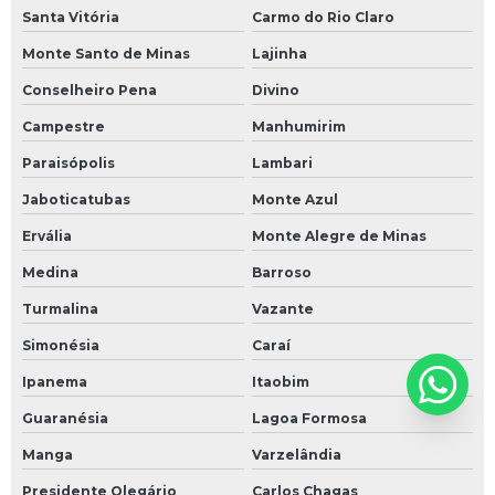
Santa Vitória
Carmo do Rio Claro
Monte Santo de Minas
Lajinha
Conselheiro Pena
Divino
Campestre
Manhumirim
Paraisópolis
Lambari
Jaboticatubas
Monte Azul
Ervália
Monte Alegre de Minas
Medina
Barroso
Turmalina
Vazante
Simonésia
Caraí
Ipanema
Itaobim
Guaranésia
Lagoa Formosa
Manga
Varzelândia
Presidente Olegário
Carlos Chagas