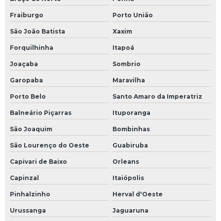
Monitoramento de ruído ambiental
Fraiburgo
Porto União
Orçamento licenciamento ambiental
São João Batista
Xaxim
Forquilhinha
Itapoá
Plano básico ambiental
Joaçaba
Sombrio
Plano de controle ambiental
Garopaba
Maravilha
Plano de controle ambiental de obras
Porto Belo
Santo Amaro da Imperatriz
Programa de gerenciamento de resíduos sólidos
Balneário Piçarras
Ituporanga
São Joaquim
Bombinhas
Programa de monitoramento de ruídos e vibrações
São Lourenço do Oeste
Guabiruba
Programas de gestão ambiental
Capivari de Baixo
Orleans
Relatório ambiental preliminar rap
Capinzal
Itaiópolis
Pinhalzinho
Herval d'Oeste
Relatório final de pesquisa mineral
Urussanga
Jaguaruna
Requerimento de autorização de pesquisa mineral