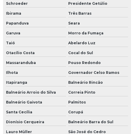
Schroeder
Presidente Getúlio
Requerimento de concessão de lavra
Ibirama
Três Barras
Requerimento de pesquisa mineral
Papanduva
Seara
Garuva
Morro da Fumaça
Serviço de aerolevantamento
Taió
Abelardo Luz
Serviço de batimetria
Otacílio Costa
Cocal do Sul
Serviço de licenciamento ambiental
Massaranduba
Pouso Redondo
Serviço de topografia quanto custa
Ilhota
Governador Celso Ramos
Itapiranga
Balneário Rincão
Serviço de topografia valor
Balneário Arroio do Silva
Correia Pinto
Serviços de topografia
Balneário Gaivota
Palmitos
Serviços de topografia com drone
Santa Cecília
Corupá
Dionísio Cerqueira
Balneário Barra do Sul
Serviços de topografia preços
Lauro Müller
São José do Cedro