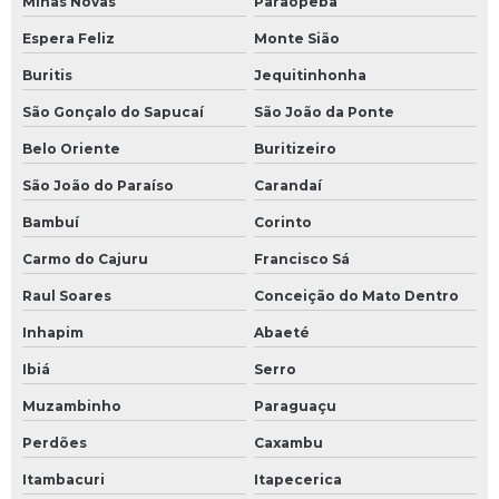
Minas Novas
Paraopeba
Espera Feliz
Monte Sião
Buritis
Jequitinhonha
São Gonçalo do Sapucaí
São João da Ponte
Belo Oriente
Buritizeiro
São João do Paraíso
Carandaí
Bambuí
Corinto
Carmo do Cajuru
Francisco Sá
Raul Soares
Conceição do Mato Dentro
Inhapim
Abaeté
Ibiá
Serro
Muzambinho
Paraguaçu
Perdões
Caxambu
Itambacuri
Itapecerica