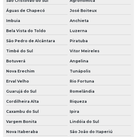
São Cristóvão do Sul
Agronômica
Águas de Chapecó
José Boiteux
Imbuia
Anchieta
Bela Vista do Toldo
Luzerna
São Pedro de Alcântara
Piratuba
Timbé do Sul
Vitor Meireles
Botuverá
Angelina
Nova Erechim
Tunápolis
Erval Velho
Rio Fortuna
Guarujá do Sul
Romelândia
Cordilheira Alta
Riqueza
Caxambu do Sul
Ipira
Vargem Bonita
Lindóia do Sul
Nova Itaberaba
São João do Itaperiú