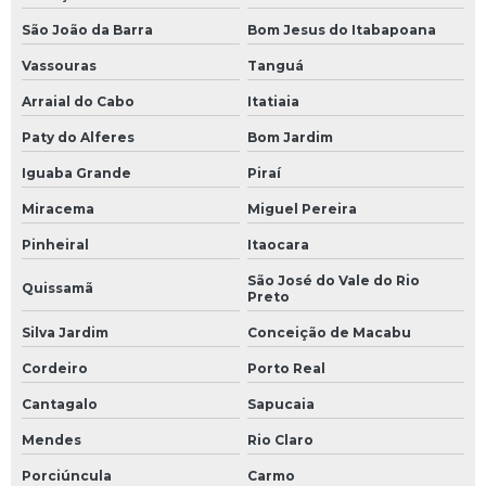
São João da Barra
Bom Jesus do Itabapoana
Vassouras
Tanguá
Arraial do Cabo
Itatiaia
Paty do Alferes
Bom Jardim
Iguaba Grande
Piraí
Miracema
Miguel Pereira
Pinheiral
Itaocara
São José do Vale do Rio
Quissamã
Preto
Silva Jardim
Conceição de Macabu
Cordeiro
Porto Real
Cantagalo
Sapucaia
Mendes
Rio Claro
Porciúncula
Carmo