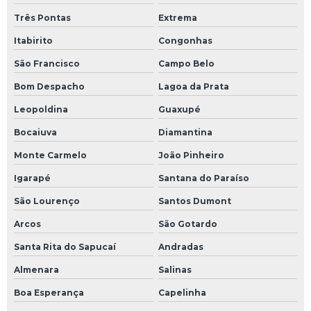
Três Pontas
Extrema
Itabirito
Congonhas
São Francisco
Campo Belo
Bom Despacho
Lagoa da Prata
Leopoldina
Guaxupé
Bocaiuva
Diamantina
Monte Carmelo
João Pinheiro
Igarapé
Santana do Paraíso
São Lourenço
Santos Dumont
Arcos
São Gotardo
Santa Rita do Sapucaí
Andradas
Almenara
Salinas
Boa Esperança
Capelinha