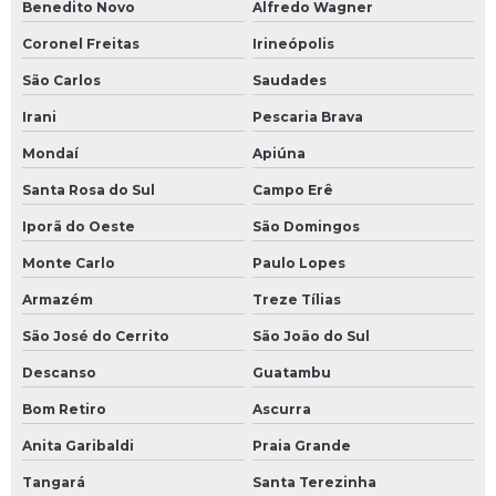
Benedito Novo
Alfredo Wagner
Coronel Freitas
Irineópolis
São Carlos
Saudades
Irani
Pescaria Brava
Mondaí
Apiúna
Santa Rosa do Sul
Campo Erê
Iporã do Oeste
São Domingos
Monte Carlo
Paulo Lopes
Armazém
Treze Tílias
São José do Cerrito
São João do Sul
Descanso
Guatambu
Bom Retiro
Ascurra
Anita Garibaldi
Praia Grande
Tangará
Santa Terezinha