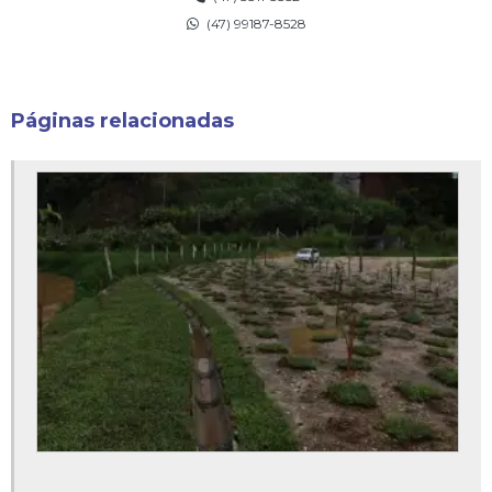
Custo serviço de topografia
(47) 99187-8528
Demarcação de áreas de preservação ambiental
Desmembramento de imóvel rural
Páginas relacionadas
Desmembramento de imóvel urbano
Desmembramento de imóvel valor
Desmembramento de lote
Desmembramento de lote rural
Desmembramento de lote urbano
Desmembramento de terreno com construção
Desmembramento de terreno rural
Desmembramento loteamento