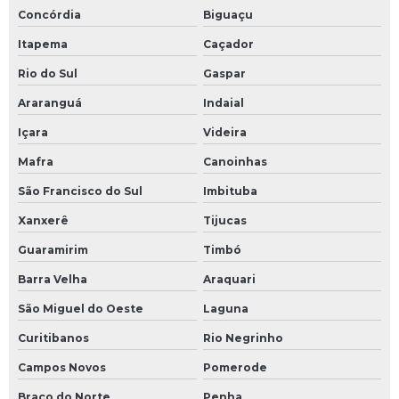
Licença ambiental de operação corretiva
Concórdia
Biguaçu
Licenciamento ambiental de empreendimentos
Itapema
Caçador
Rio do Sul
Gaspar
Licenciamento ambiental de mineração
Araranguá
Indaial
Licenciamento ambiental empresas
Içara
Videira
Licenciamento ambiental loteamento
Mafra
Canoinhas
Licenciamento ambiental na construção civil
São Francisco do Sul
Imbituba
Xanxerê
Tijucas
Licenciamento mineral
Guaramirim
Timbó
Licenciamento para mineração
Barra Velha
Araquari
Mapeamento na mineração
São Miguel do Oeste
Laguna
Curitibanos
Rio Negrinho
Mineração licenciamento ambiental
Campos Novos
Pomerode
Monitoramento de controle ambiental
Braço do Norte
Penha