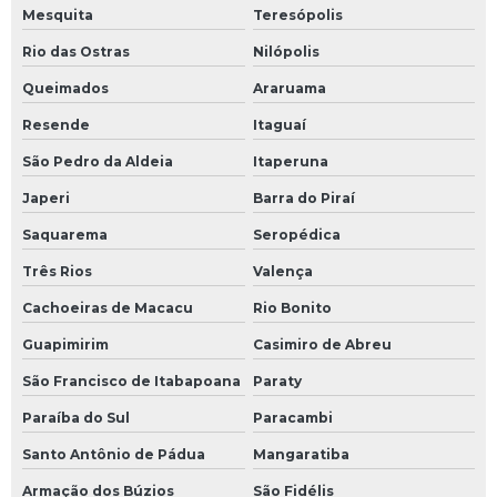
Mesquita
Teresópolis
Rio das Ostras
Nilópolis
Queimados
Araruama
Resende
Itaguaí
São Pedro da Aldeia
Itaperuna
Japeri
Barra do Piraí
Saquarema
Seropédica
Três Rios
Valença
Cachoeiras de Macacu
Rio Bonito
Guapimirim
Casimiro de Abreu
São Francisco de Itabapoana
Paraty
Paraíba do Sul
Paracambi
Santo Antônio de Pádua
Mangaratiba
Armação dos Búzios
São Fidélis