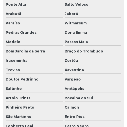
Ponte Alta
Salto Veloso
Arabutã
Jaborá
Paraíso
Witmarsum
Pedras Grandes
Dona Emma
Modelo
Passos Maia
Bom Jardim da Serra
Braço do Trombudo
Iraceminha
Zortéa
Treviso
Xavantina
Doutor Pedrinho
Vargeão
Saltinho
Anitápolis
Arroio Trinta
Bocaina do Sul
Pinheiro Preto
Calmon
São Martinho
Entre Rios
Leoberto Leal
Cerro Negro