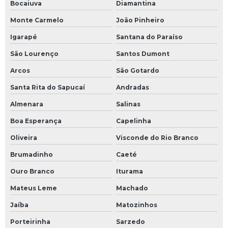
Bocaiuva
Diamantina
Monte Carmelo
João Pinheiro
Igarapé
Santana do Paraíso
São Lourenço
Santos Dumont
Arcos
São Gotardo
Santa Rita do Sapucaí
Andradas
Almenara
Salinas
Boa Esperança
Capelinha
Oliveira
Visconde do Rio Branco
Brumadinho
Caeté
Ouro Branco
Iturama
Mateus Leme
Machado
Jaíba
Matozinhos
Porteirinha
Sarzedo