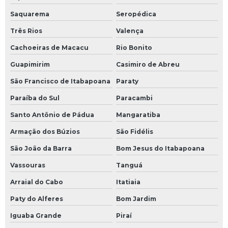
Saquarema
Seropédica
Três Rios
Valença
Cachoeiras de Macacu
Rio Bonito
Guapimirim
Casimiro de Abreu
São Francisco de Itabapoana
Paraty
Paraíba do Sul
Paracambi
Santo Antônio de Pádua
Mangaratiba
Armação dos Búzios
São Fidélis
São João da Barra
Bom Jesus do Itabapoana
Vassouras
Tanguá
Arraial do Cabo
Itatiaia
Paty do Alferes
Bom Jardim
Iguaba Grande
Piraí