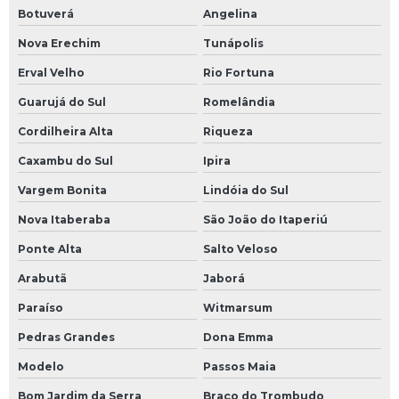
Botuverá
Angelina
Nova Erechim
Tunápolis
Erval Velho
Rio Fortuna
Guarujá do Sul
Romelândia
Cordilheira Alta
Riqueza
Caxambu do Sul
Ipira
Vargem Bonita
Lindóia do Sul
Nova Itaberaba
São João do Itaperiú
Ponte Alta
Salto Veloso
Arabutã
Jaborá
Paraíso
Witmarsum
Pedras Grandes
Dona Emma
Modelo
Passos Maia
Bom Jardim da Serra
Braço do Trombudo