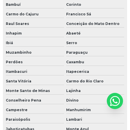
Bambuí
Corinto
Carmo do Cajuru
Francisco Sá
Raul Soares
Conceição do Mato Dentro
Inhapim
Abaeté
Ibiá
Serro
Muzambinho
Paraguaçu
Perdões
Caxambu
Itambacuri
Itapecerica
Santa Vitória
Carmo do Rio Claro
Monte Santo de Minas
Lajinha
Conselheiro Pena
Divino
Campestre
Manhumirim
Paraisópolis
Lambari
Jaboticatubas
Monte Azul