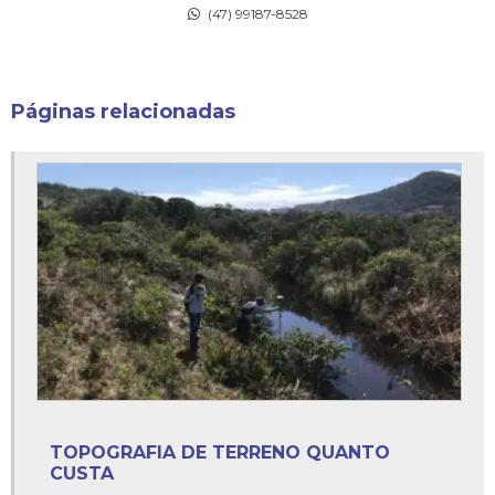
Custo serviço de topografia
(47) 99187-8528
Demarcação de áreas de preservação ambiental
Desmembramento de imóvel rural
Páginas relacionadas
Desmembramento de imóvel urbano
Desmembramento de imóvel valor
Desmembramento de lote
Desmembramento de lote rural
Desmembramento de lote urbano
Desmembramento de terreno com construção
Desmembramento de terreno rural
TOPOGRAFIA DE TERRENO QUANTO
Desmembramento loteamento
CUSTA