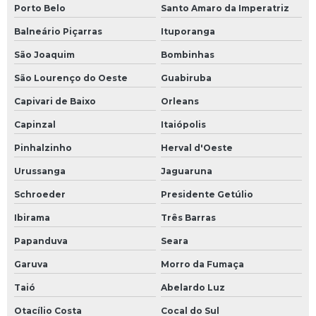
Monitoramento de ruído ambiental
Porto Belo
Santo Amaro da Imperatriz
Balneário Piçarras
Ituporanga
Orçamento licenciamento ambiental
São Joaquim
Bombinhas
Plano básico ambiental
São Lourenço do Oeste
Guabiruba
Plano de controle ambiental
Capivari de Baixo
Orleans
Plano de controle ambiental de obras
Capinzal
Itaiópolis
Pinhalzinho
Herval d'Oeste
Programa de gerenciamento de resíduos sólidos
Urussanga
Jaguaruna
Programa de monitoramento de ruídos e vibrações
Schroeder
Presidente Getúlio
Programas de gestão ambiental
Ibirama
Três Barras
Papanduva
Seara
Relatório ambiental preliminar rap
Garuva
Morro da Fumaça
Relatório final de pesquisa mineral
Taió
Abelardo Luz
Requerimento de autorização de pesquisa mineral
Otacílio Costa
Cocal do Sul