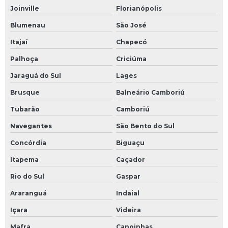
Joinville
Florianópolis
Laudo geológico geotécnico
Blumenau
São José
Laudo geológico para loteamento
Itajaí
Chapecó
Laudo geotécnico
Palhoça
Criciúma
Laudo hidrogeológico
Jaraguá do Sul
Lages
Brusque
Balneário Camboriú
Laudo hidrogeológico nascente
Tubarão
Camboriú
Laudo hidrológico
Navegantes
São Bento do Sul
Levantamento batimétrico
Concórdia
Biguaçu
Itapema
Caçador
Levantamento de fauna e flora
Rio do Sul
Gaspar
Levantamento para usucapião
Araranguá
Indaial
Levantamentos topográficos planialtimétricos
Içara
Videira
Licença ambiental de operação corretiva
Mafra
Canoinhas