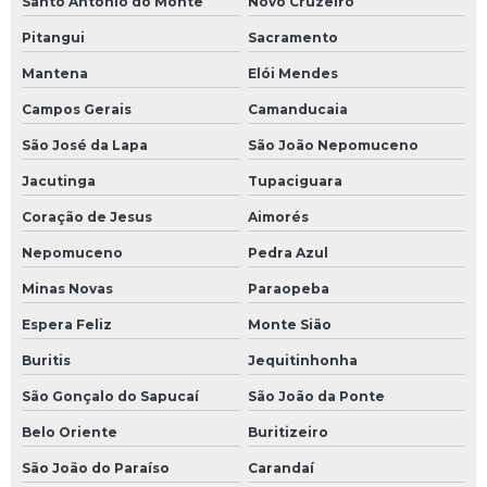
Santo Antônio do Monte
Novo Cruzeiro
Pitangui
Sacramento
Mantena
Elói Mendes
Campos Gerais
Camanducaia
São José da Lapa
São João Nepomuceno
Jacutinga
Tupaciguara
Coração de Jesus
Aimorés
Nepomuceno
Pedra Azul
Minas Novas
Paraopeba
Espera Feliz
Monte Sião
Buritis
Jequitinhonha
São Gonçalo do Sapucaí
São João da Ponte
Belo Oriente
Buritizeiro
São João do Paraíso
Carandaí