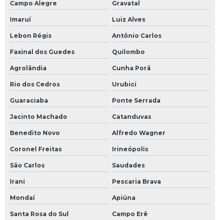
Campo Alegre
Gravatal
Topografia com drone
Imaruí
Luiz Alves
Lebon Régis
Antônio Carlos
Topografia de terreno
Faxinal dos Guedes
Quilombo
Topografia de terreno irregular
Agrolândia
Cunha Porã
Topografia de terreno quanto custa
Rio dos Cedros
Urubici
Guaraciaba
Ponte Serrada
Jacinto Machado
Catanduvas
Benedito Novo
Alfredo Wagner
Coronel Freitas
Irineópolis
São Carlos
Saudades
Irani
Pescaria Brava
Mondaí
Apiúna
Santa Rosa do Sul
Campo Erê