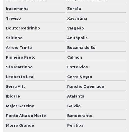
Iraceminha
Zortéa
Treviso
Xavantina
Doutor Pedrinho
Vargeão
Saltinho
Anitápolis
Arroio Trinta
Bocaina do Sul
Pinheiro Preto
Calmon
São Martinho
Entre Rios
Leoberto Leal
Cerro Negro
Serra Alta
Rancho Queimado
Ibicaré
Atalanta
Major Gercino
Galvão
Ponte Alta do Norte
Bandeirante
Morro Grande
Peritiba