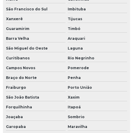
São Francisco do Sul
Imbituba
Licenciamento ambiental de empreendimentos
Xanxerê
Tijucas
Licenciamento ambiental de mineração
Guaramirim
Timbó
Licenciamento ambiental empresas
Barra Velha
Araquari
Licenciamento ambiental loteamento
São Miguel do Oeste
Laguna
Curitibanos
Rio Negrinho
Licenciamento ambiental na construção civil
Campos Novos
Pomerode
Licenciamento mineral
Braço do Norte
Penha
Licenciamento para mineração
Fraiburgo
Porto União
São João Batista
Xaxim
Mapeamento na mineração
Forquilhinha
Itapoá
Mineração licenciamento ambiental
Joaçaba
Sombrio
Monitoramento de controle ambiental
Garopaba
Maravilha