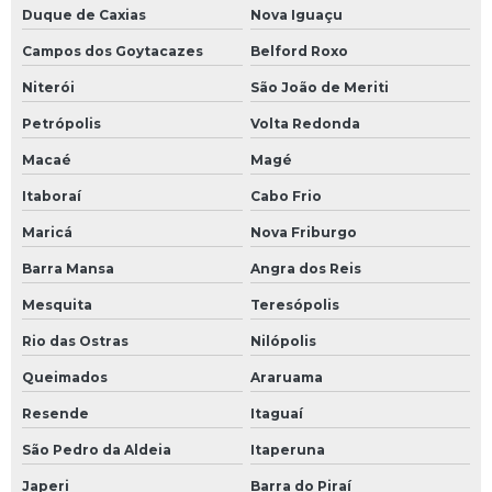
Duque de Caxias
Nova Iguaçu
Campos dos Goytacazes
Belford Roxo
Niterói
São João de Meriti
Petrópolis
Volta Redonda
Macaé
Magé
Itaboraí
Cabo Frio
Maricá
Nova Friburgo
Barra Mansa
Angra dos Reis
Mesquita
Teresópolis
Rio das Ostras
Nilópolis
Queimados
Araruama
Resende
Itaguaí
São Pedro da Aldeia
Itaperuna
Japeri
Barra do Piraí