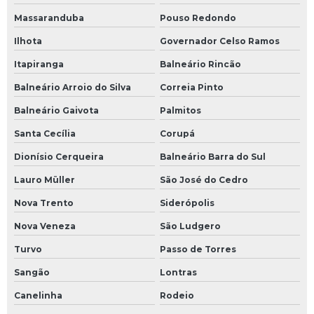
Requerimento de concessão de lavra
Massaranduba
Pouso Redondo
Ilhota
Governador Celso Ramos
Requerimento de pesquisa mineral
Itapiranga
Balneário Rincão
Serviço de aerolevantamento
Balneário Arroio do Silva
Correia Pinto
Serviço de batimetria
Balneário Gaivota
Palmitos
Serviço de licenciamento ambiental
Santa Cecília
Corupá
Dionísio Cerqueira
Balneário Barra do Sul
Serviço de topografia quanto custa
Lauro Müller
São José do Cedro
Serviço de topografia valor
Nova Trento
Siderópolis
Serviços de topografia
Nova Veneza
São Ludgero
Turvo
Passo de Torres
Serviços de topografia com drone
Sangão
Lontras
Serviços de topografia preços
Canelinha
Rodeio
Serviços em mineração